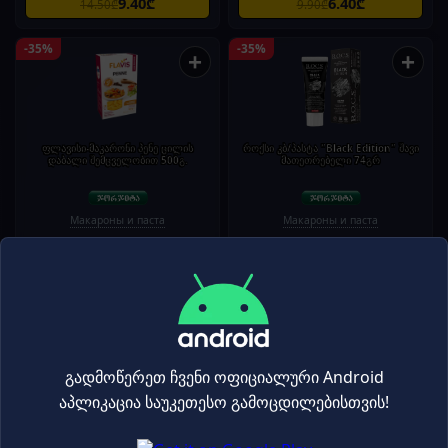
9.40₾
6.40₾
14.50₾
9.90₾
-35%
-35%
+
+
ფლავისი-მაკარონი პენე ცილის
როქსი კბ/პასტა "Black Edition" შავი
დაბალი შემცველობით 500გ.
მათეთრებელი 74გრ
Макароны и паста
Макароны и паста
14.60₾
13.60₾
22.50₾
20.95₾
-25%
-25%
+
+
გადმოწერეთ ჩვენი ოფიციალური Android
აპლიკაცია საუკეთესო გამოცდილებისთვის!
ანტიკო-მაკარონი "Farfalle Fantasia"
ანტიკო-მაკარონი Tagliolini სიმინდის
სტაფილოს,ჭარხლის,წიწაკის,ისპანახ,კ
ფქვილზე დამზადებული , უგლუტენო
ურკუმას,სეპიას არომ.250გ
250გ