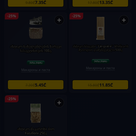
7.35₾
13.35₾
9.80₾
17.80₾
-25%
-25%
+
+
ანტიკო-სანელებლების ნარევი
ანტიკო-სპაგეტი "Linguine" ბრინჯაოს
მეთოდით დამუშავებული.500გ
სპაგეტისთვის.100გ
Макароны и паста
Макароны и паста
5.45₾
11.85₾
7.30₾
15.80₾
-25%
+
ანტიკო-მაკარონი ბიო
Fusilloni.250გ