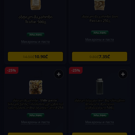
ანტიკო-მაკარონი
ანტიკო-მაკარონი ბიო
Paccari.250გ
Trofie.500გ
Макароны и паста
Макароны и паста
10.90₾
7.35₾
14.50₾
9.80₾
-25%
-25%
+
+
ანტიკო-მაკარონი "Mille pasta"
ანტიკო-სპაგეტი ბიო მელანთევზით
წიწაკის,ჭარხლ,ისპანახის,კურკუმას,სეპ
ბრინჯაოს მეთოდით
იას,რეჰანის,პომიდ,სტაფილ.არომ.250
დამუშავებული.500გ
გ
Макароны и паста
Макароны и паста