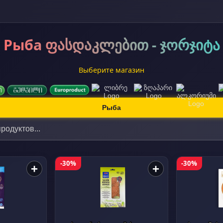
Рыба ფასდაკლებით - ჯორჯიტა
Выберите магазин
Рыба
-30%
-30%
+
+