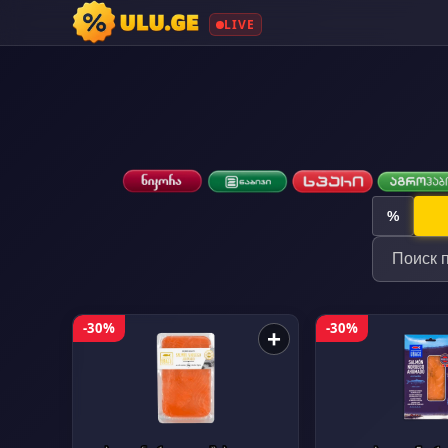
LIVE
%
-30%
-30%
+