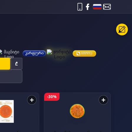
₾
-30%
+
+