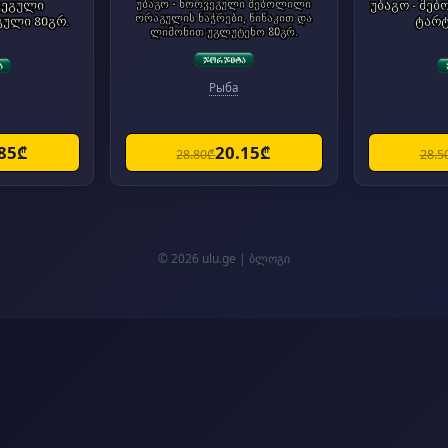
ვეგული
უბაგო - ნორვეგული შებოლილი
უბაგო - შე
ორაგულის ნაჭრები, წიწაკით და
ული 80გრ.
ტარტ
ლიმონით უგლუტენო 80გრ.
Рыба
.85₾
20.15₾
28.80₾
28.5
© 2026 ulu.ge |
ბლოგი