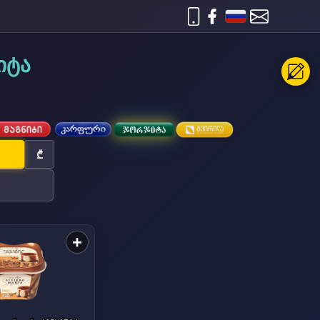
იტა
₾
+