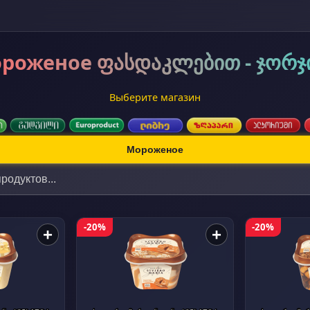
роженое ფასდაკლებით - ჯორჯ
Выберите магазин
Мороженое
-20%
-20%
+
+