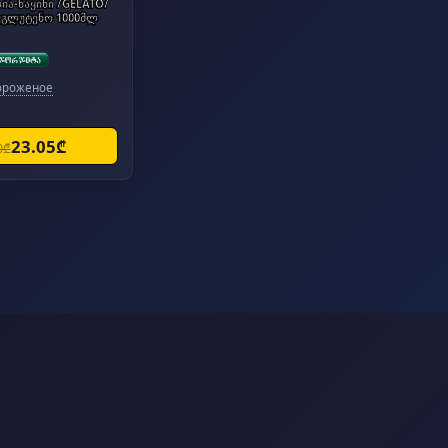
ია-ნაყინი /GELATO/
უგლუტენო 1000მლ
ороженое
23.05₾
0₾