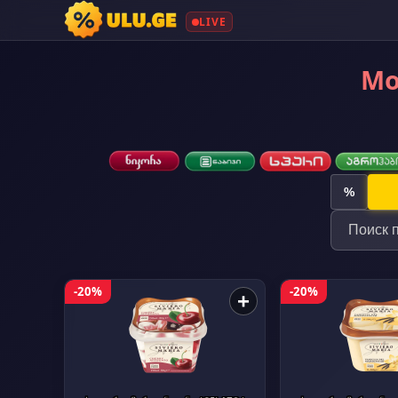
LIVE
Мо
%
-20%
-20%
+