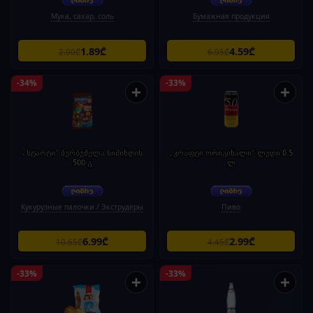
Мука, сахар, соль
Бумажная продукция
1.89₾
4.59₾
2.90₾
6.95₾
-34%
-33%
+
+
„სტარტი“ ბურბუშელა სიმინდის
„კრაფტი ორიგინალი“ ლუდი 0.5
500 გ
ლ
Кукурузные палочки / Экструдеры
Пиво
6.99₾
2.99₾
10.65₾
4.45₾
-33%
-33%
+
+