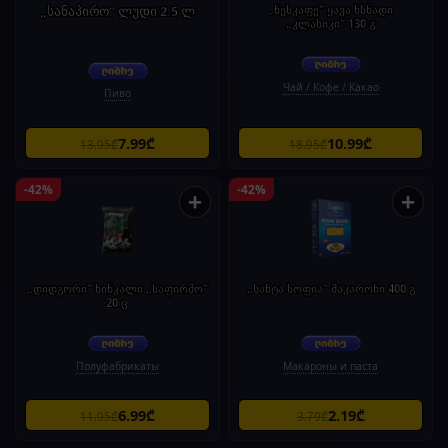
„სანაპირო“ ლუდი 2.5 ლ
„ნესკაფე“ ყავა ხსნადი
„კლასიკი“ 130 გ
Чай / Кофе / Какао
Пиво
7.99₾
10.99₾
13.95₾
18.95₾
-42%
-42%
+
+
„დიდგორი“ ხინკალი „საფირმო“
„სანტა სოფია“ მაკარონი 400 გ
20 ც.
Полуфабрикаты
Макароны и паста
6.99₾
2.19₾
11.95₾
3.79₾