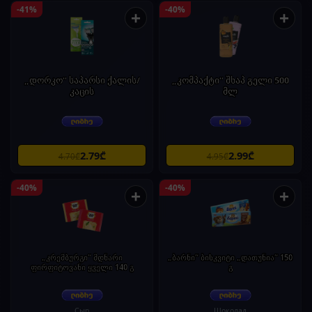
-41%
-40%
+
+
„დორკო“ საპარსი ქალის/
„კომპაქტი“ შხაპ გელი 500
კაცის
მლ
2.79₾
2.99₾
4.70₾
4.95₾
-40%
-40%
+
+
„კრემბურგი“ მდნარი
„ბარნი“ ბისკვიტი „დათუნია“ 150
ფირფიტოვანი ყველი 140 გ
გ
Сыр
Шоколад