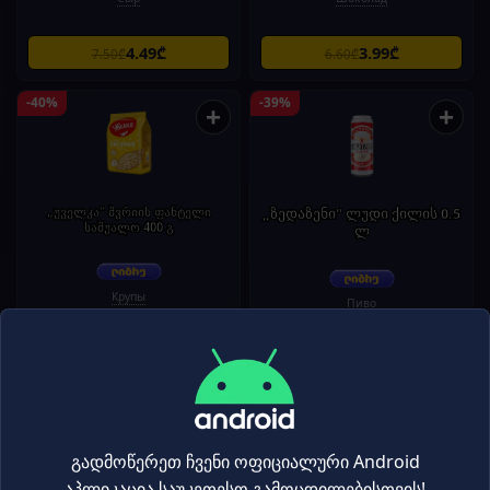
4.49₾
3.99₾
7.50₾
6.60₾
-40%
-39%
+
+
„უველკა" შვრიის ფანტელი
„ზედაზენი" ლუდი ქილის 0.5
საშუალო 400 გ
ლ
Крупы
Пиво
1.49₾
2.59₾
2.50₾
4.25₾
-39%
-39%
+
+
გადმოწერეთ ჩვენი ოფიციალური Android
აპლიკაცია საუკეთესო გამოცდილებისთვის!