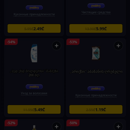
Чистящие средства
Кухонные принадлежности
2.49₾
5.99₾
5.95₾
13.90₾
-54%
-53%
+
+
„ჰედ ენდ შოლდერსი" შამპუნი
„არიქსი" აბაზანის ღრუბელი
200 მლ
Уход за волосами
Кухонные принадлежности
5.49₾
1.19₾
11.95₾
2.55₾
-52%
-50%
+
+