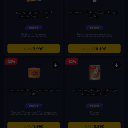
„ტკბილი ქვეყანა" ხაჭოს
„ბორჯომი" მინერალური წყალი 1
ორცხობილა 350 გ
ლ 6 ც.
Вафли / Печенье
Газированные напитки
3.99₾
10.19₾
5.95₾
15.30₾
-33%
-32%
+
+
„მოკო" მიწის თხილი მარილიანი
„იასნო სოლნიშკო“ ფანტელი
120 გ
წიწიბურის 375 გ
Орехи / Семечки / Сухофрукты
Крупы
1.99₾
3.99₾
2.95₾
5.85₾