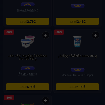
Уход за волосами
2.79₾
2.49₾
3.99₾
3.55₾
-30%
-30%
+
+
„კრი კრი“ იოგურტი ბერძნული
„სანტე“ მაწონი 3.2% 400 გ
0%; 10% 500 გ
Йогурт / Кефир
Молоко / Мацони / Творог
6.99₾
1.99₾
9.95₾
2.85₾
-30%
+