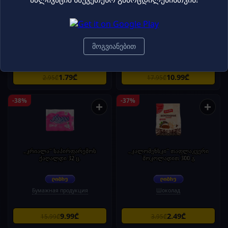
„სნიკერსი“ შოკოლადის ბატონი
„ნუსა“ შოკოლადის კრემი
50 გ
თხილით „დუო “ 750 გ
მოგვიანებით
Шоколад
Орехи / Семечки / Сухофрукты
1.79₾
10.99₾
2.95₾
17.95₾
-38%
-37%
+
+
„კრიალა" საპირფარეშოს
„კალომენსკი“ თაფლაკვერი
ქაღალდი 32 ც.
შოკოლადით 300 გ
Бумажная продукция
Шоколад
9.99₾
2.49₾
15.99₾
3.95₾