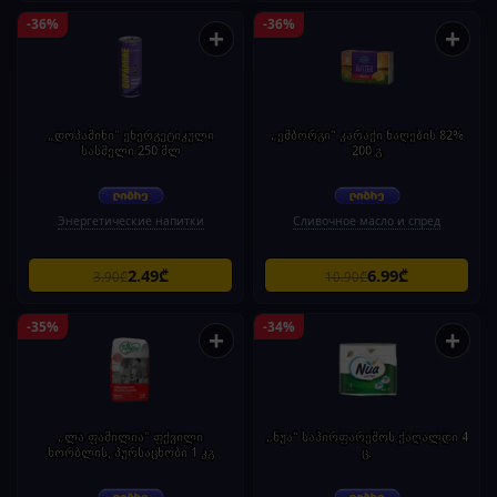
-36%
-36%
+
+
„დოპამინი" ენერგეტიკული
„ემბორგი“ კარაქი ნაღების 82%
სასმელი 250 მლ
200 გ
Энергетические напитки
Сливочное масло и спред
2.49₾
6.99₾
3.90₾
10.90₾
-35%
-34%
+
+
„ლა ფამილია" ფქვილი
„ნუა“ საპირფარეშოს ქაღალდი 4
ხორბლის, პურსაცხობი 1 კგ
ც.