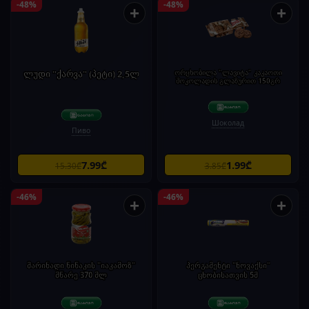
-48%
-48%
+
+
ლუდი "ქარვა" (პეტი) 2,5ლ
ორცხობილა "ლავიტა" კაკაოთი
შოკოლადის გლაზურით 150გრ
Шоколад
Пиво
7.99₾
1.99₾
15.30₾
3.85₾
-46%
-46%
+
+
მარინადი წიწაკის "იაკამოზ"
პერგამენტი "ნოვაქსი"
მწარე 370 მლ
ცხობისათვის 5მ