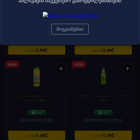
აპლიკაცია საუკეთესო გამოცდილებისთვის!
ორცხობილა "სანდომი" ხრაშუნა
ორცხობილა "ტუკი" ყველის
ხვეულა 200გრ
გემოთი 100გრ
მოგვიანებით
Вафли / Печенье
Вафли / Печенье
2.99₾
2.49₾
5.50₾
4.50₾
-44%
-43%
+
+
საწმენდი ფხვნილი "სიო"
ლიმონათი "ნატახტარი" ლიმონი
ლიმონი 500გრ
1,0ლ
Средства для стирки
Газированные напитки
1.49₾
1.79₾
2.65₾
3.15₾