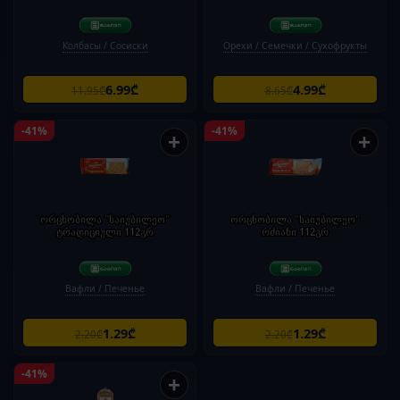
Колбасы / Сосиски
Орехи / Семечки / Сухофрукты
6.99₾
4.99₾
11.95₾
8.65₾
-41%
-41%
+
+
ორცხობილა "საიუბილეო"
ორცხობილა "საიუბილეო"
ტრადიციული 112გრ
რძიანი 112გრ
Вафли / Печенье
Вафли / Печенье
1.29₾
1.29₾
2.20₾
2.20₾
-41%
+