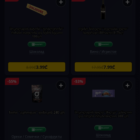
+
+
შოკოლადის ბატონი "ტობლერონი"
ღვინო წითელი "თელიანი ველი"
რძიანი თაფლისა და ნუშის ნუგათი
საფერავი (მშრალი) 0,75ლ
100გრ
Шоколад
Вино / Игристое
3.99₾
7.99₾
8.99₾
17.95₾
-55%
-53%
+
+
ჩირი "აგროფაი" ფინიკის 240 გრ
შოკოლადის ფილა "მილკა" ვანილით
და ორეოს ორცხობილით 300 გრ
Шоколад
Орехи / Семечки / Сухофрукты