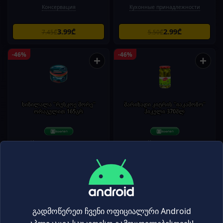
Консервация
Кухонные принадлежности
3.99₾
2.99₾
7.45₾
5.50₾
-46%
-46%
+
+
ხიზილალა "რუსკოე მორე"
მარინადი კიტრის "იაკამოზო"
ორაგულით 165გრ
პიკული 370მლ
Икра и морепродукты
Консервация
4.29₾
3.99₾
7.95₾
7.45₾
-46%
-45%
+
+
გადმოწერეთ ჩვენი ოფიციალური Android